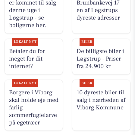
er kommet til salg
Brunbankevej 17
denne uge i
en af Løgstrups
Løgstrup - se
dyreste adresser
boligerne her.
LOKALT NYT
BILER
Betaler du for
De billigste biler i
meget for dit
Løgstrup - Priser
internet?
fra 24.900 kr
LOKALT NYT
BILER
Borgere i Viborg
10 dyreste biler til
skal holde øje med
salg i nærheden af
farlig
Viborg Kommune
sommerfuglelarve
på egetræer