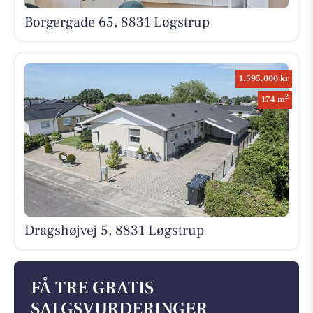
Borgergade 65, 8831 Løgstrup
1.595.000 kr
2
174 m
Dragshøjvej 5, 8831 Løgstrup
FÅ TRE GRATIS
SALGSVURDERINGER