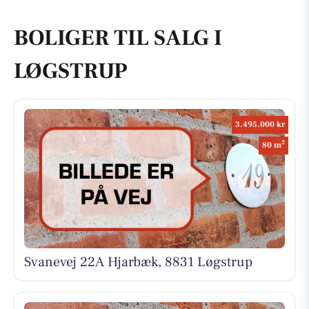
BOLIGER TIL SALG I
LØGSTRUP
3.495.000 kr
2
80 m
Svanevej 22A Hjarbæk, 8831 Løgstrup