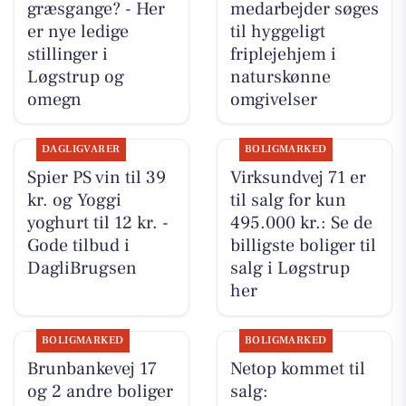
græsgange? - Her
medarbejder søges
er nye ledige
til hyggeligt
stillinger i
friplejehjem i
Løgstrup og
naturskønne
omegn
omgivelser
DAGLIGVARER
BOLIGMARKED
Spier PS vin til 39
Virksundvej 71 er
kr. og Yoggi
til salg for kun
yoghurt til 12 kr. -
495.000 kr.: Se de
Gode tilbud i
billigste boliger til
DagliBrugsen
salg i Løgstrup
her
BOLIGMARKED
BOLIGMARKED
Brunbankevej 17
Netop kommet til
og 2 andre boliger
salg: