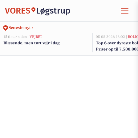
VORES
Løgstrup
Seneste nyt ›
15 timer siden |
VEJRET
05-08-2026 13:02 |
BOLI
Blæsende, men tørt vejr i dag
Top 6 over dyreste boli
Priser op til 7.500.00