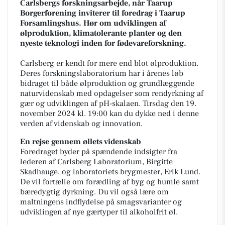
Carlsbergs forskningsarbejde, når Taarup
Borgerforening inviterer til foredrag i Taarup
Forsamlingshus. Hør om udviklingen af
ølproduktion, klimatolerante planter og den
nyeste teknologi inden for fødevareforskning.
Carlsberg er kendt for mere end blot ølproduktion.
Deres forskningslaboratorium har i årenes løb
bidraget til både ølproduktion og grundlæggende
naturvidenskab med opdagelser som rendyrkning af
gær og udviklingen af pH-skalaen. Tirsdag den 19.
november 2024 kl. 19:00 kan du dykke ned i denne
verden af videnskab og innovation.
En rejse gennem øllets videnskab
Foredraget byder på spændende indsigter fra
lederen af Carlsberg Laboratorium, Birgitte
Skadhauge, og laboratoriets brygmester, Erik Lund.
De vil fortælle om forædling af byg og humle samt
bæredygtig dyrkning. Du vil også lære om
maltningens indflydelse på smagsvarianter og
udviklingen af nye gærtyper til alkoholfrit øl.