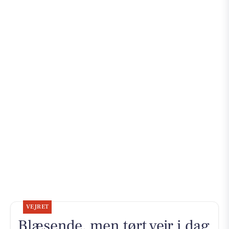
VEJRET
Blæsende, men tørt vejr i dag