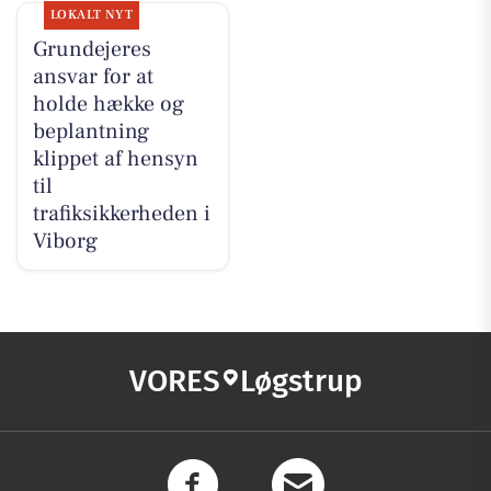
LOKALT NYT
Grundejeres
ansvar for at
holde hække og
beplantning
klippet af hensyn
til
trafiksikkerheden i
Viborg
VORES
Løgstrup