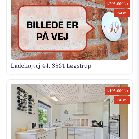
1.795.000 kr
2
154 m
Ladehøjvej 44, 8831 Løgstrup
1.495.000 kr
2
136 m