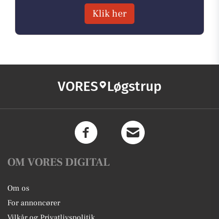
Klik her
VORES
Løgstrup
OM VORES DIGITAL
Om os
For annoncører
Vilkår og Privatlivspolitik