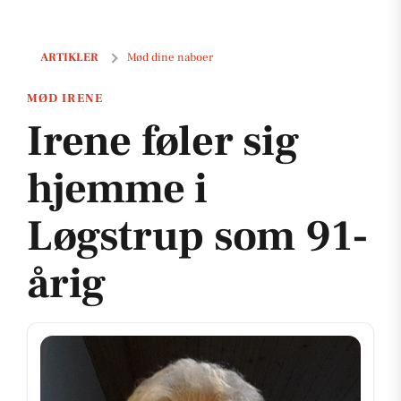
Irene føler sig hjemme i Løgstrup som 91-årig
ARTIKLER
Mød dine naboer
MØD IRENE
Irene føler sig
hjemme i
Løgstrup som 91-
årig