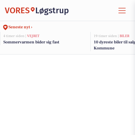
VORES
Løgstrup
Seneste nyt ›
4 timer siden |
VEJRET
19 timer siden |
BILER
Sommervarmen bider sig fast
10 dyreste biler til s
Kommune