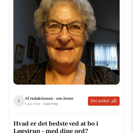
Af redaktionen · om Irene
Del artikel
I
· Løgstrup
5. jun. 2026
Hvad er det bedste ved at bo i
Løgstrup - med dine ord?