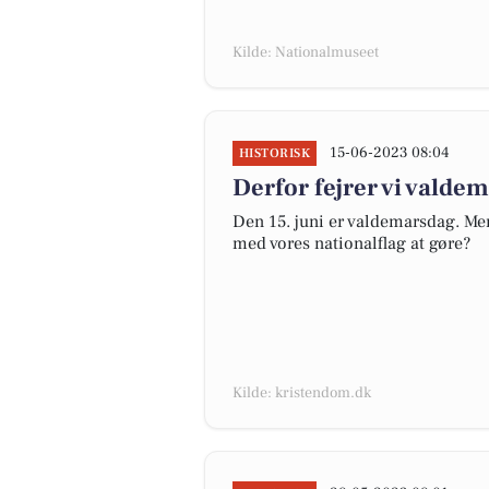
Kilde: Nationalmuseet
15-06-2023 08:04
HISTORISK
Derfor fejrer vi valde
Den 15. juni er valdemarsdag. Men
med vores nationalflag at gøre?
Kilde: kristendom.dk