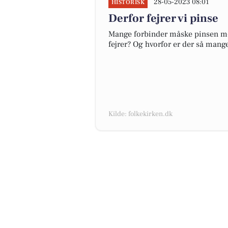
28-05-2023 08:01
HISTORISK
Derfor fejrer vi pinse
Mange forbinder måske pinsen med
fejrer? Og hvorfor er der så mange
Kilde: folkekirken.dk