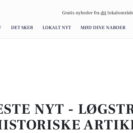
Gratis nyheder fra
dit
lokalområde
V
DET SKER
LOKALT NYT
MØD DINE NABOER
ESTE NYT - LØGSTR
ISTORISKE ARTIK