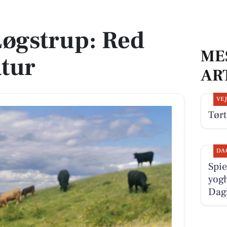
ur
Løgstrup: Red
ME
atur
AR
VE
Tørt
DA
Spie
yogh
Dag