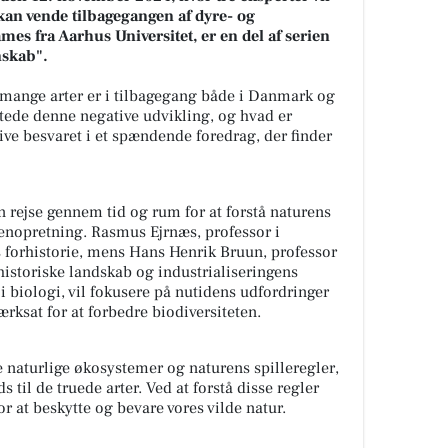
kan vende tilbagegangen af dyre- og
ames fra Aarhus Universitet, er en del af serien
nskab".
 mange arter er i tilbagegang både i Danmark og
rtede denne negative udvikling, og hvad er
ive besvaret i et spændende foredrag, der finder
n rejse gennem tid og rum for at forstå naturens
enopretning. Rasmus Ejrnæs, professor i
es forhistorie, mens Hans Henrik Bruun, professor
historiske landskab og industrialiseringens
i biologi, vil fokusere på nutidens udfordringer
ærksat for at forbedre biodiversiteten.
de naturlige økosystemer og naturens spilleregler,
 til de truede arter. Ved at forstå disse regler
or at beskytte og bevare vores vilde natur.