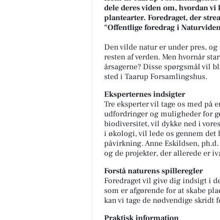
dele deres viden om, hvordan vi 
plantearter. Foredraget, der stre
"Offentlige foredrag i Naturvide
Den vilde natur er under pres, og
resten af verden. Men hvornår sta
årsagerne? Disse spørgsmål vil bl
sted i Taarup Forsamlingshus.
Eksperternes indsigter
Tre eksperter vil tage os med på e
udfordringer og muligheder for g
biodiversitet, vil dykke ned i vor
i økologi, vil lede os gennem det 
påvirkning. Anne Eskildsen, ph.d. 
og de projekter, der allerede er iv
Forstå naturens spilleregler
Foredraget vil give dig indsigt i 
som er afgørende for at skabe plads
kan vi tage de nødvendige skridt f
Praktisk information