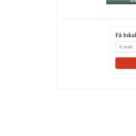
Få loka
Email