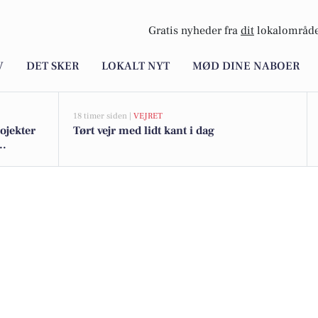
Gratis nyheder fra
dit
lokalområde
V
DET SKER
LOKALT NYT
MØD DINE NABOER
18 timer siden |
VEJRET
rojekter
Tørt vejr med lidt kant i dag