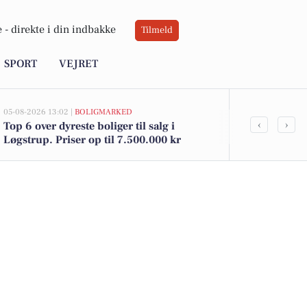
 -
direkte i din indbakke
Tilmeld
SPORT
VEJRET
05-08-2026 13:02 |
BOLIGMARKED
02-08-2026 16:04
‹
›
Top 6 over dyreste boliger til salg i
Spier PS vin 
Løgstrup. Priser op til 7.500.000 kr
12 kr. - God