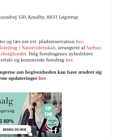
ksundvej 150, Knudby, 8831 Løgstrup
der og læs om evt. pladsreservation
her
.
 foredrag i Naturvidenskab
, arrangeret af
Aarhus
lsbergfondet
. Følg foredragenes nyhedsbrev
ateriale og kommende foredrag
her
.
sningerne om begivenheden kan have ændret sig
neste opdateringer
her