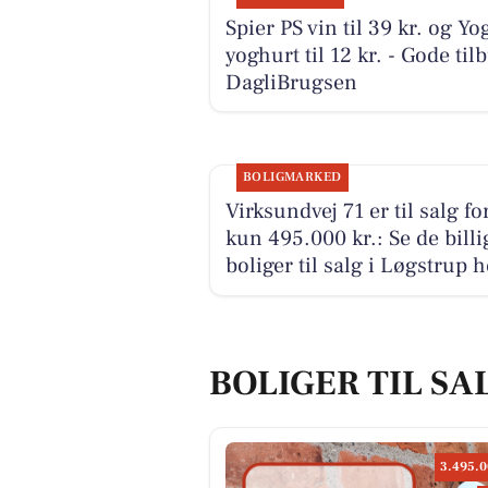
Spier PS vin til 39 kr. og Yo
yoghurt til 12 kr. - Gode til
DagliBrugsen
BOLIGMARKED
Virksundvej 71 er til salg fo
kun 495.000 kr.: Se de billi
boliger til salg i Løgstrup h
BOLIGER TIL SA
3.495.0