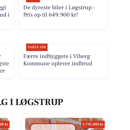
ggi
De dyreste biler i Løgstrup -
bud i
Pris op til 649.900 kr!
FAKTA OM
r
Færre indbyggere i Viborg
gste
Kommune oplever indbrud
er
LG I LØGSTRUP
00 kr
1.795.000 kr