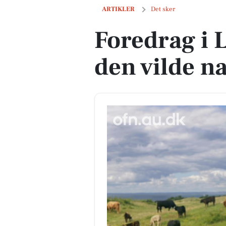
Foredrag i Løgstrup: Red den vilde nat
ARTIKLER
Det sker
Foredrag i 
den vilde n