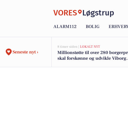
VORES
Løgstrup
ALARM112
BOLIG
ERHVER
8 timer siden |
LOKALT NYT
Seneste nyt ›
Millionstøtte til over 280 borgerp
skal forskønne og udvikle Viborg
Kommunes mindre byer