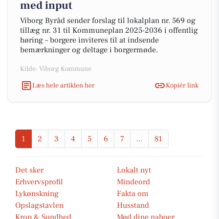
med input
Viborg Byråd sender forslag til lokalplan nr. 569 og
tillæg nr. 31 til Kommuneplan 2025-2036 i offentlig
høring – borgere inviteres til at indsende
bemærkninger og deltage i borgermøde.
Kilde: Viborg Kommune
Læs hele artiklen her
Kopiér link
1
2
3
4
5
6
7
...
81
Det sker
Lokalt nyt
Erhvervsprofil
Mindeord
Lykønskning
Fakta om
Opslagstavlen
Husstand
Krop & Sundhed
Mød dine naboer