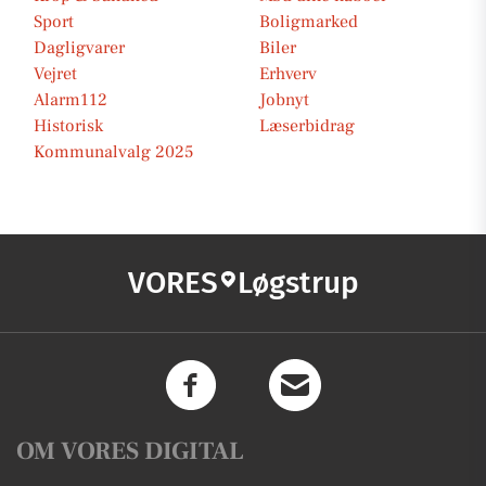
Sport
Boligmarked
Dagligvarer
Biler
Vejret
Erhverv
Alarm112
Jobnyt
Historisk
Læserbidrag
Kommunalvalg 2025
VORES
Løgstrup
OM VORES DIGITAL