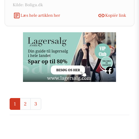
Kilde: Boliga.dk
Læs hele artiklen her
Kopiér link
1
2
3