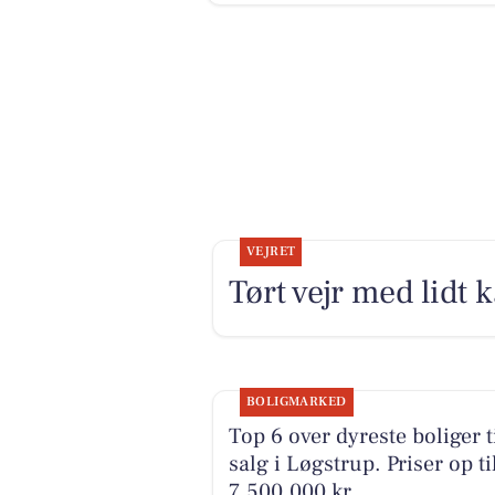
VEJRET
Tørt vejr med lidt 
BOLIGMARKED
Top 6 over dyreste boliger t
salg i Løgstrup. Priser op ti
7.500.000 kr