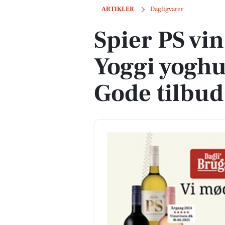
Spier PS vin til 39 kr. og Yoggi yoghurt 
ARTIKLER
Dagligvarer
Spier PS vin 
Yoggi yoghurt
Gode tilbud