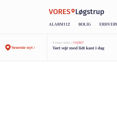
VORES
Løgstrup
ALARM112
BOLIG
ERHVER
8 timer siden |
VEJRET
Seneste nyt ›
Tørt vejr med lidt kant i dag