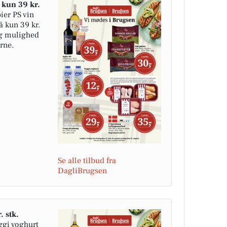
l kun 39 kr.
ier PS vin
på kun 39 kr.
dig mulighed
erne.
Se alle tilbud fra
DagliBrugsen
. stk.
ggi yoghurt