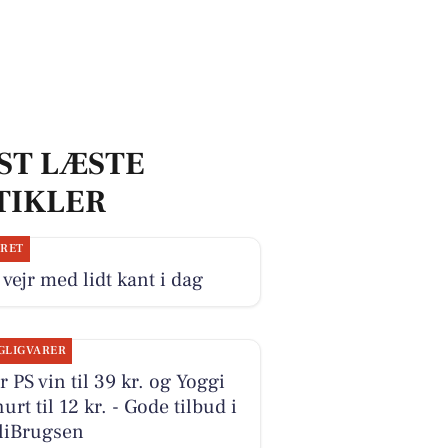
ST LÆSTE
TIKLER
JRET
 vejr med lidt kant i dag
GLIGVARER
r PS vin til 39 kr. og Yoggi
urt til 12 kr. - Gode tilbud i
liBrugsen