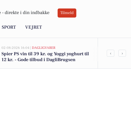
 -
direkte i din indbakke
Tilmeld
SPORT
VEJRET
02-08-2026 16:04 |
DAGLIGVARER
02-08-2026 13:55
‹
›
Spier PS vin til 39 kr. og Yoggi yoghurt til
De dyreste bi
12 kr. - Gode tilbud i DagliBrugsen
649.900 kr!