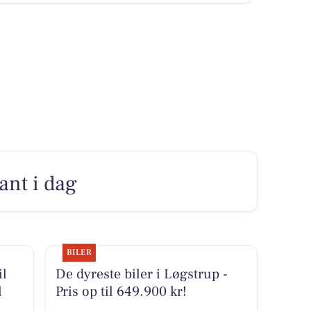
kant i dag
BILER
il
De dyreste biler i Løgstrup -
l
Pris op til 649.900 kr!