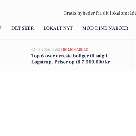
Gratis nyheder fra
dit
lokalområde
V
DET SKER
LOKALT NYT
MØD DINE NABOER
05-08-2026 13:02 |
BOLIGMARKED
Top 6 over dyreste boliger til salg i
Løgstrup. Priser op til 7.500.000 kr