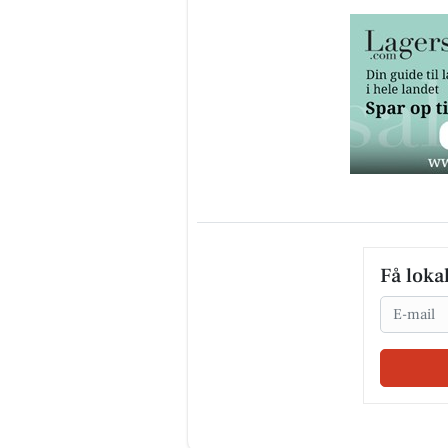
Få loka
Email