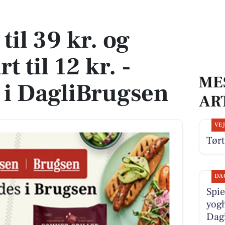
til 12 kr. - Gode tilbud i DagliBrugsen
til 39 kr. og
 til 12 kr. -
ME
 i DagliBrugsen
AR
VE
Tørt
DA
Spie
yogh
Dag