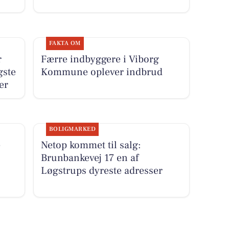
FAKTA OM
r
Færre indbyggere i Viborg
gste
Kommune oplever indbrud
er
BOLIGMARKED
e
Netop kommet til salg:
Brunbankevej 17 en af
Løgstrups dyreste adresser