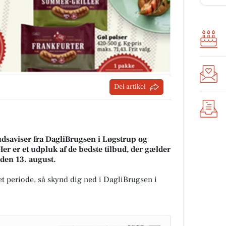
Del artikel
udsaviser fra DagliBrugsen i Løgstrup og
Her er et udpluk af de bedste tilbud, der gælder
g den 13. august.
t periode, så skynd dig ned i DagliBrugsen i