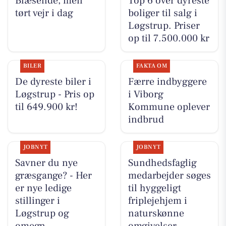
Blæsende, men
Top 6 over dyreste
tørt vejr i dag
boliger til salg i
Løgstrup. Priser
op til 7.500.000 kr
BILER
FAKTA OM
De dyreste biler i
Færre indbyggere
Løgstrup - Pris op
i Viborg
til 649.900 kr!
Kommune oplever
indbrud
JOBNYT
JOBNYT
Savner du nye
Sundhedsfaglig
græsgange? - Her
medarbejder søges
er nye ledige
til hyggeligt
stillinger i
friplejehjem i
Løgstrup og
naturskønne
omegn
omgivelser