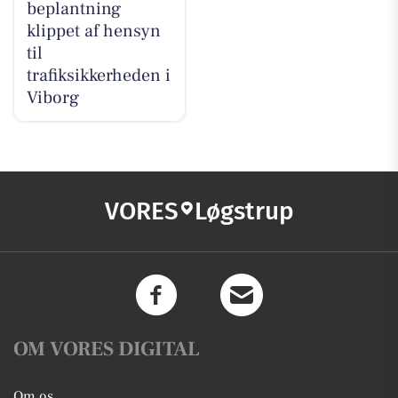
beplantning
klippet af hensyn
til
trafiksikkerheden i
Viborg
VORES
Løgstrup
OM VORES DIGITAL
Om os