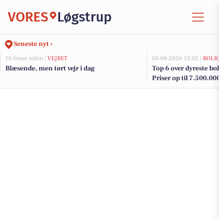
VORES
Løgstrup
Seneste nyt ›
10 timer siden |
VEJRET
05-08-2026 13:02 |
BOLI
Blæsende, men tørt vejr i dag
Top 6 over dyreste boli
Priser op til 7.500.00