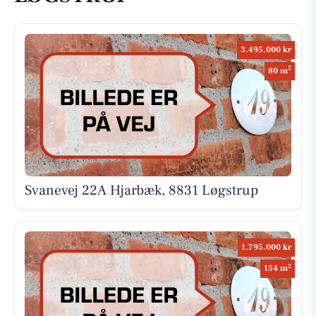
3.495.000 kr
2
80 m
Svanevej 22A Hjarbæk, 8831 Løgstrup
1.795.000 kr
2
154 m