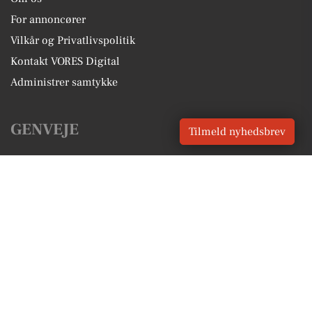
For annoncører
Vilkår og Privatlivspolitik
Kontakt VORES Digital
Administrer samtykke
GENVEJE
Tilmeld nyhedsbrev
Seneste nyt fra Løgstrup
Vores lokale erhverv
Kalenderen for Løgstrup
Fakta om Løgstrup
Erhvervsartikler
Viborg Kommune
Få en gratis salgsvurdering