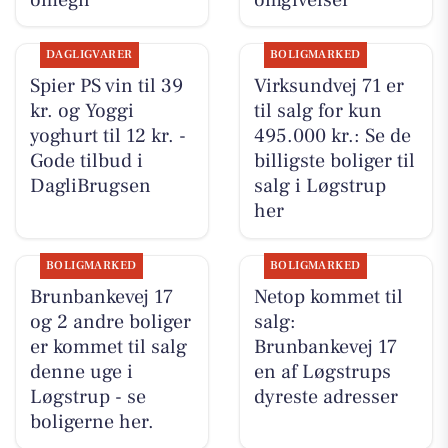
DAGLIGVARER
BOLIGMARKED
Spier PS vin til 39
Virksundvej 71 er
kr. og Yoggi
til salg for kun
yoghurt til 12 kr. -
495.000 kr.: Se de
Gode tilbud i
billigste boliger til
DagliBrugsen
salg i Løgstrup
her
BOLIGMARKED
BOLIGMARKED
Brunbankevej 17
Netop kommet til
og 2 andre boliger
salg:
er kommet til salg
Brunbankevej 17
denne uge i
en af Løgstrups
Løgstrup - se
dyreste adresser
boligerne her.