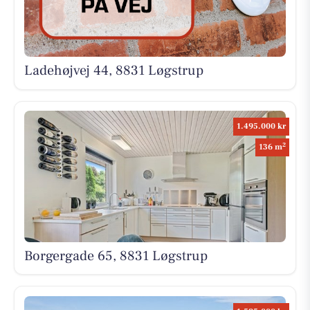
Ladehøjvej 44, 8831 Løgstrup
1.495.000 kr
2
136 m
Borgergade 65, 8831 Løgstrup