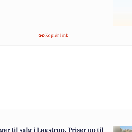
Kopiér link
er til salg i Løgstrup. Priser op til