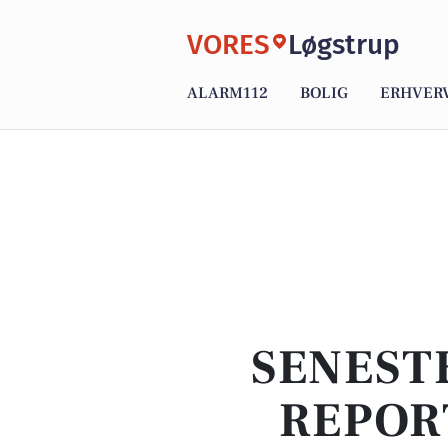
VORES
Løgstrup
ALARM112
BOLIG
ERHVER
SENEST
REPOR