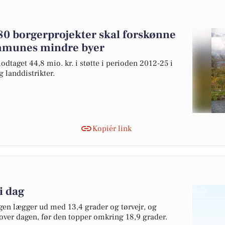
 280 borgerprojekter skal forskønne
mmunes mindre byer
dtaget 44,8 mio. kr. i støtte i perioden 2012-25 i
landdistrikter.
Kopiér link
 i dag
gen lægger ud med 13,4 grader og tørvejr, og
over dagen, før den topper omkring 18,9 grader.