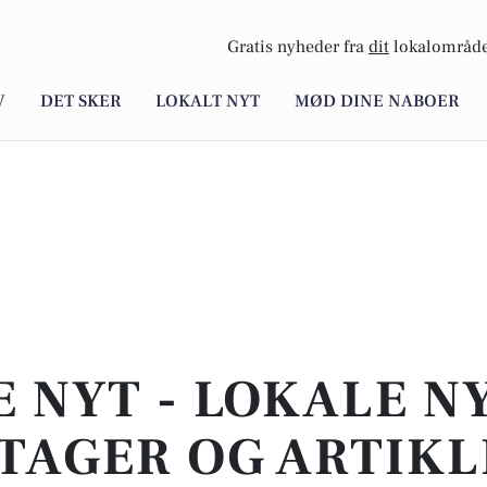
Gratis nyheder fra
dit
lokalområde
V
DET SKER
LOKALT NYT
MØD DINE NABOER
E NYT - LOKALE N
TAGER OG ARTIKL