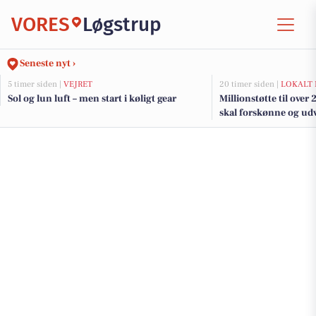
VORES
Løgstrup
Seneste nyt ›
5 timer siden |
VEJRET
20 timer siden |
LOKALT 
Sol og lun luft – men start i køligt gear
Millionstøtte til over
skal forskønne og udv
Kommunes mindre b