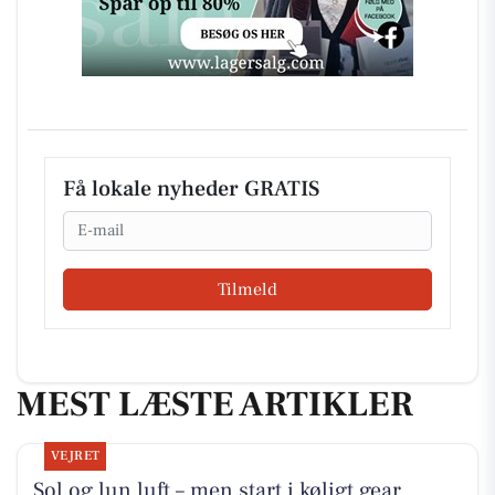
Få lokale nyheder GRATIS
Email
Tilmeld
MEST LÆSTE ARTIKLER
VEJRET
Sol og lun luft – men start i køligt gear