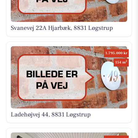
Svanevej 22A Hjarbæk, 8831 Løgstrup
1.795.000 kr
2
154 m
Ladehøjvej 44, 8831 Løgstrup