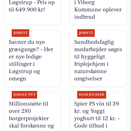
Løgstrup - Pris op
i Viborg
til 649.900 kr!
Kommune oplever
indbrud
JOBNYT
JOBNYT
Savner du nye
Sundhedsfaglig
græsgange? - Her
medarbejder søges
er nye ledige
til hyggeligt
stillinger i
friplejehjem i
Løgstrup og
naturskønne
omegn
omgivelser
LOKALT NYT
DAGLIGVARER
Millionstøtte til
Spier PS vin til 39
over 280
kr. og Yoggi
borgerprojekter
yoghurt til 12 kr. -
skal forskønne og
Gode tilbud i