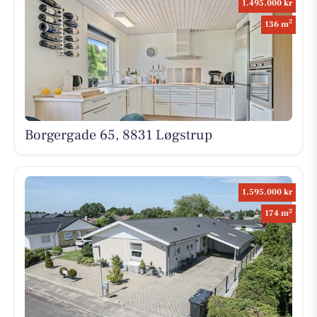
1.495.000 kr
2
136 m
Borgergade 65, 8831 Løgstrup
1.595.000 kr
2
174 m