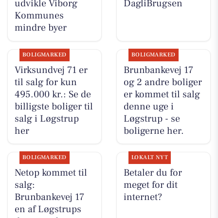
udvikle Viborg
DagliBrugsen
Kommunes
mindre byer
BOLIGMARKED
BOLIGMARKED
Virksundvej 71 er
Brunbankevej 17
til salg for kun
og 2 andre boliger
495.000 kr.: Se de
er kommet til salg
billigste boliger til
denne uge i
salg i Løgstrup
Løgstrup - se
her
boligerne her.
BOLIGMARKED
LOKALT NYT
Netop kommet til
Betaler du for
salg:
meget for dit
Brunbankevej 17
internet?
en af Løgstrups