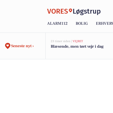
VORES
Løgstrup
ALARM112
BOLIG
ERHVER
23 timer siden |
VEJRET
Seneste nyt ›
Blæsende, men tørt vejr i dag