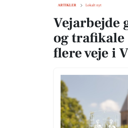
Vejarbejde giver spærringer og trafikale
ARTIKLER
Lokalt nyt
Vejarbejde 
og trafikal
flere veje i