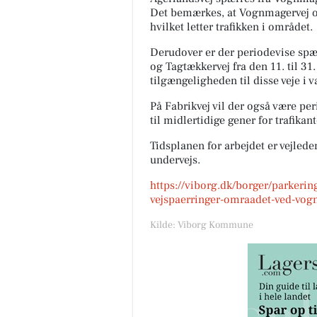
Det bemærkes, at Vognmagervej og
hvilket letter trafikken i området.
Derudover er der periodevise spær
og Tagtækkervej fra den 11. til 31
tilgængeligheden til disse veje i 
På Fabrikvej vil der også være per
til midlertidige gener for trafikan
Tidsplanen for arbejdet er vejle
undervejs.
https://viborg.dk/borger/parkering
vejspaerringer-omraadet-ved-vog
Kilde: Viborg Kommune