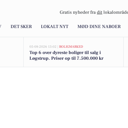
Gratis nyheder fra
dit
lokalområde
V
DET SKER
LOKALT NYT
MØD DINE NABOER
05-08-2026 13:02 |
BOLIGMARKED
Top 6 over dyreste boliger til salg i
Løgstrup. Priser op til 7.500.000 kr