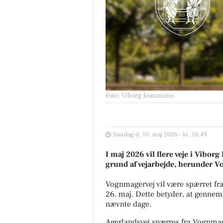
Foto: Viborg kommune
.
Søndag d. 10. maj 2026 - kl. 18:49
I maj 2026 vil flere veje i Vibo
grund af vejarbejde, herunder Vo
Vognmagervej vil være spærret fra 
26. maj. Dette betyder, at genne
nævnte dage.
Agerlandsvej spærres fra Vognmager