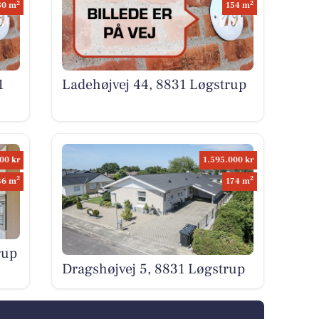
2
2
80 m
154 m
1
Ladehøjvej 44, 8831 Løgstrup
00 kr
1.595.000 kr
2
2
36 m
174 m
rup
Dragshøjvej 5, 8831 Løgstrup