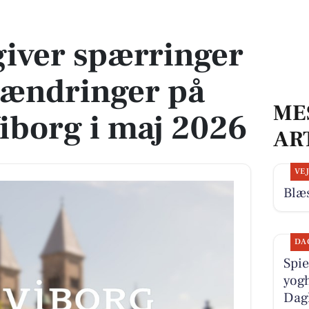
 ændringer på flere veje i Viborg i maj 2026
giver spærringer
e ændringer på
ME
 Viborg i maj 2026
AR
VE
Blæs
DA
Spie
yogh
Dag