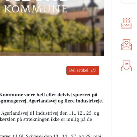
Del artikel
rg Kommune være helt eller delvist spærret på
gnmagervej, Agerlandsvej og flere industriveje.
Agerlandsvej til Industrivej den 11., 12., 25. og
mkørslen på strækningen ikke er mulig på de
vej til Gl. Skivevej den 13., 14., 27. og 28. maj.