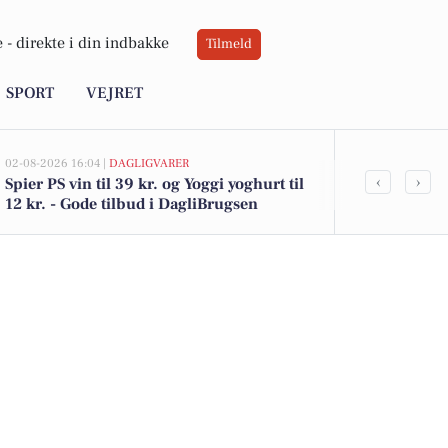
 -
direkte i din indbakke
Tilmeld
SPORT
VEJRET
02-08-2026 16:04 |
DAGLIGVARER
02-08-2026 13:55
‹
›
Spier PS vin til 39 kr. og Yoggi yoghurt til
De dyreste bi
12 kr. - Gode tilbud i DagliBrugsen
649.900 kr!