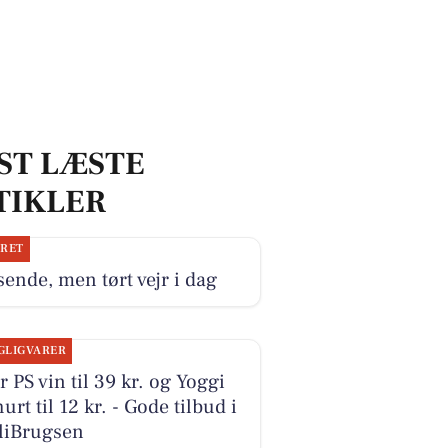
ST LÆSTE
TIKLER
JRET
ende, men tørt vejr i dag
GLIGVARER
r PS vin til 39 kr. og Yoggi
urt til 12 kr. - Gode tilbud i
liBrugsen