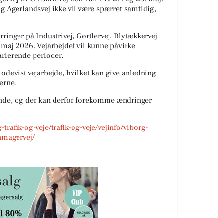
 Agerlandsvej ikke vil være spærret samtidig,
ringer på Industrivej, Gørtlervej, Blytækkervej
. maj 2026. Vejarbejdet vil kunne påvirke
varierende perioder.
iodevist vejarbejde, hvilket kan give anledning
terne.
dende, og der kan derfor forekomme ændringer
-trafik-og-veje/trafik-og-veje/vejinfo/viborg-
nmagervej/