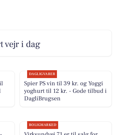
 vejr i dag
DAGLIGVARER
il
Spier PS vin til 39 kr. og Yoggi
l
yoghurt til 12 kr. - Gode tilbud i
DagliBrugsen
BOLIGMARKED
-
Virksundvej 71 er til salg for