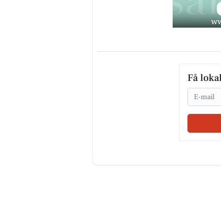
Få loka
Email