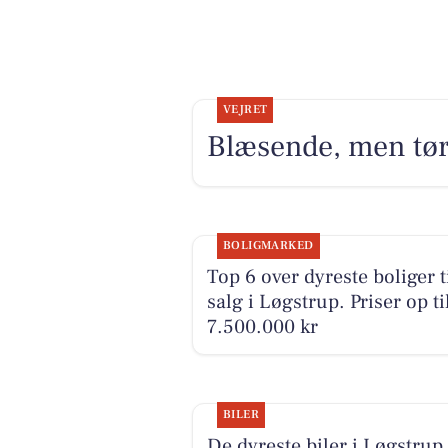
VEJRET
Blæsende, men tørt
BOLIGMARKED
Top 6 over dyreste boliger t
salg i Løgstrup. Priser op ti
7.500.000 kr
BILER
De dyreste biler i Løgstrup 