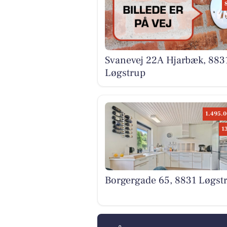
Svanevej 22A Hjarbæk, 883
Løgstrup
1.495.0
1
Borgergade 65, 8831 Løgst