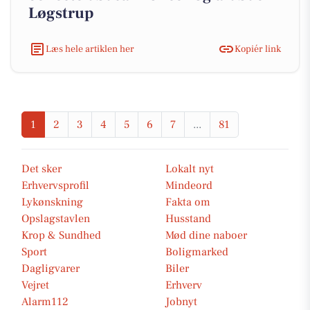
Løgstrup
Læs hele artiklen her
Kopiér link
1
2
3
4
5
6
7
...
81
Det sker
Lokalt nyt
Erhvervsprofil
Mindeord
Lykønskning
Fakta om
Opslagstavlen
Husstand
Krop & Sundhed
Mød dine naboer
Sport
Boligmarked
Dagligvarer
Biler
Vejret
Erhverv
Alarm112
Jobnyt