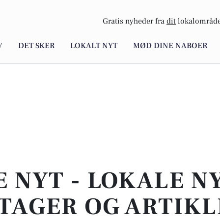
Gratis nyheder fra
dit
lokalområde
V
DET SKER
LOKALT NYT
MØD DINE NABOER
E NYT - LOKALE N
TAGER OG ARTIKL