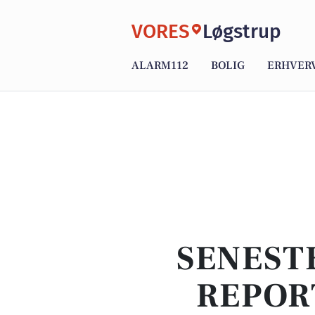
VORES
Løgstrup
ALARM112
BOLIG
ERHVER
SENEST
REPOR