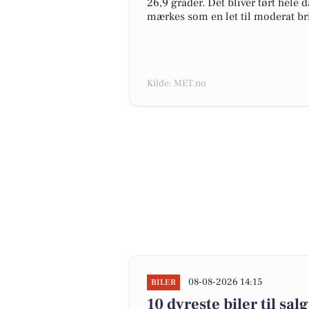
26,9 grader. Det bliver tørt hele 
mærkes som en let til moderat br
Kilde: MET.no
08-08-2026 14:15
BILER
10 dyreste biler til s