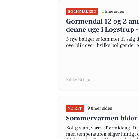
1 time siden
BOLIGMARKED
Gormendal 12 og 2 andr
denne uge i Løgstrup -
3 nye boliger er kommet til salg d
overblik over, hvilke boliger der 
Kilde: Boliga
9 timer siden
VEJRET
Sommervarmen bider s
Kølig start, varm eftermiddag. D
men temperaturen stiger hurtigt 