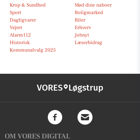
Krop & Sundhed
Mød dine naboer
Sport
Boligmarked
Dagligvarer
Biler
Vejret
Erhverv
Alarm112
Jobnyt
Historisk
Læserbidrag
Kommunalvalg 2025
VORES
Løgstrup
OM VORES DIGITAL