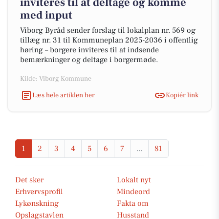
inviteres til at deltage og komme
med input
Viborg Byråd sender forslag til lokalplan nr. 569 og
tillæg nr. 31 til Kommuneplan 2025-2036 i offentlig
høring – borgere inviteres til at indsende
bemærkninger og deltage i borgermøde.
Kilde: Viborg Kommune
Læs hele artiklen her
Kopiér link
1
2
3
4
5
6
7
...
81
Det sker
Lokalt nyt
Erhvervsprofil
Mindeord
Lykønskning
Fakta om
Opslagstavlen
Husstand