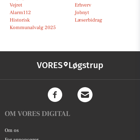
Vejret
Erhverv
Alarm112
Jobnyt
Historisk
Læserbidrag
Kommunalvalg 2025
VORES
Løgstrup
OM VORES DIGITAL
Om os
For annoncører