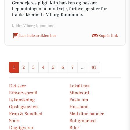
Grundejeres pligt: Klip hækken og beskær
beplantningen ud mod veje, fortove og stier for
trafiksikkerhed i Viborg Kommune.
Kilde: Viborg Kommune
Læs hele artiklen her
Kopiér link
1
2
3
4
5
6
7
...
81
Det sker
Lokalt nyt
Erhvervsprofil
Mindeord
Lykønskning
Fakta om
Opslagstavlen
Husstand
Krop & Sundhed
Mød dine naboer
Sport
Boligmarked
Dagligvarer
Biler